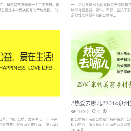
期四，虽然是西方国家一个古老节日。但
一、活动背景 公益的氛围在于熏陶和
感恩更是中华民族优秀的传统美德。 为
响显得更重要。如今，不仅一些孩子家
是却难以获得有效的公益平...
#热爱去哪儿#2014泉
463042
0
口号：“快乐公益，爱在生活！”。旨在
IN公益携手海西公益新年特别策划 【热
的新方式，将感动变成行动，用行动转
因为热心，所以爱心！由海西公益联盟
2014•泉...